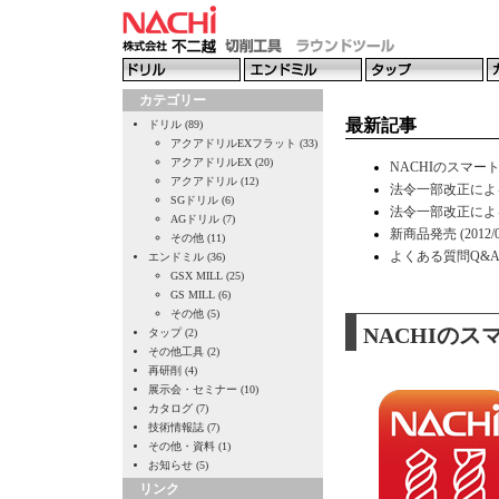
カテゴリー
最新記事
ドリル (89)
アクアドリルEXフラット (33)
アクアドリルEX (20)
NACHIのスマートフ
アクアドリル (12)
法令一部改正によるコ
SGドリル (6)
法令一部改正によるコ
AGドリル (7)
新商品発売 (2012/07
その他 (11)
よくある質問Q&Aコー
エンドミル (36)
GSX MILL (25)
GS MILL (6)
その他 (5)
NACHIの
タップ (2)
その他工具 (2)
再研削 (4)
展示会・セミナー (10)
カタログ (7)
技術情報誌 (7)
その他・資料 (1)
お知らせ (5)
リンク