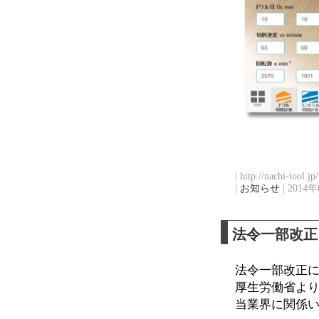
| http://nachi-tool.j
|
お知らせ
| 2014年
法令一部改正
法令一部改正
厚生労働省よ
当業界に関係