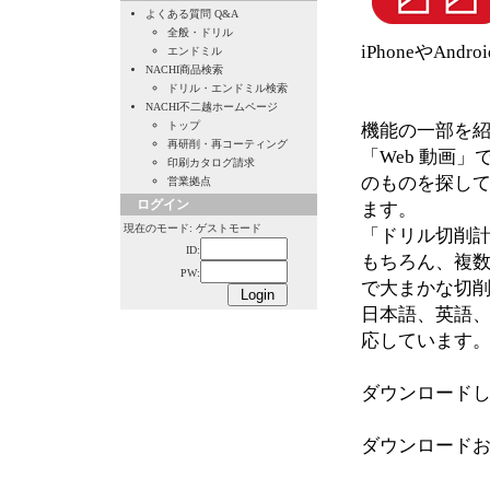
よくある質問 Q&A
全般・ドリル
iPhoneやAn
エンドミル
NACHI商品検索
ドリル・エンドミル検索
NACHI不二越ホームページ
トップ
機能の一部を
再研削・再コーティング
「Web 動画
印刷カタログ請求
のものを探し
営業拠点
ログイン
ます。
現在のモード: ゲストモード
「ドリル切削
ID:
もちろん、複
PW:
で大まかな切
日本語、英語、
応しています
ダウンロード
ダウンロード