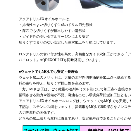
アクアドリルEXオイルホールは、
・排出性のよい切りくず生成のドリル刃先形状
・深穴でも切りくずが排出しやすい溝形状
・ガイド性の高いダブルマージンにより安定
切りくずつまりのない安定した深穴加工を可能にしています。
ロングドリルの食い付き性を高め、高精度なガイド穴加工ができる「ア
パイロット」AQDEXOHPLTも同時発売しています。
■ウェットでもMQLでも安定・長寿命
ウェット加工のメリットは、大量の水溶性切削油剤を加工点へ供給する
耗の進行を抑え、切りくず排出性を高めます。
一方、MQL加工は、ごく微量の油剤をミスト状にして加工点へ直接吹
循環させる動力や設備が不要。廃油も出ない環境負荷低減加工法ともい
アクアドリルEXオイルホールロングは、ウェットでもMQLでも安定し
下記は、ステンレス鋼をウェット、炭素鋼をMQLで30D深さをノンステ
の刃先摩耗の画像です。
どちらの加工法とも摩耗は微量であり、安定長寿命であることがうかが