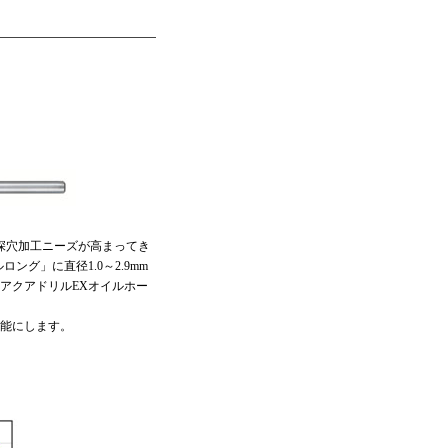
深穴加工ニーズが高まってき
グ」に直径1.0～2.9mm
アクアドリルEXオイルホー
能にします。