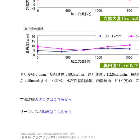
ドリル径：5mm、切削速度：89.5m/min、送り速度：1,226mm/min、被削材
さ：50mm止まり ﾉﾝｽﾃｯﾌ、水溶性切削油剤、内部給油、ｶﾞｲﾄﾞ穴φ5、穴
寸法詳細
カタログはこちらから
リーマレスの
動画はこちらから
| http://nachi-tool.jp/blog/index.php?e=196 |
|
ドリル::アクアドリルEX
| 2014年07月04日 10:32 AM |