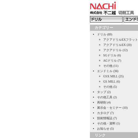
カテゴリー
ドリル (89)
アクアドリルEXフラット (
アクアドリルEX (20)
アクアドリル (12)
SGドリル (6)
AGドリル (7)
その他 (11)
エンドミル (36)
GSX MILL (25)
GS MILL (6)
その他 (5)
タップ (2)
その他工具 (2)
再研削 (4)
展示会・セミナー (10)
カタログ (7)
技術情報誌 (7)
その他・資料 (1)
お知らせ (5)
リンク