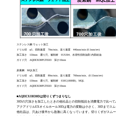
ステンレス鋼 ウェット加工
ドリル径 φ5、切削速度 70m/min、送り速度 446mm/min (0.1mm/rev)
加工深さ 150mm 通り穴、被削材 SUS304、水溶性切削油剤 内部給油
ガイド穴 AQDEXOHPLT0503 深さ10mm
炭素鋼 MQL加工
ドリル径 φ5、切削速度 80m/min、送り速度 760mm/min、(0.15mm/rev)
加工深さ 150mm 通り穴、被削材 S50C(180HB)、MQL
ガイド穴 AQDEXOHPLT0503 深さ10mm
■AQDEXOH30Dは切りくずつまりなし
30Dの穴深さを加工したときの他社品との切削抵抗を消費電力で比べて
アクアドリルEXオイルホール30Dは電力の変動は小さく、30Dまでス
他社品は、穴あけ後半から急激に高くなっています。切りくずがスムー