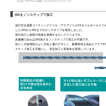
|
ドリル::アクアドリルEX
| 2014年04月07日 01:31 PM |
30Dをノンステップで加工
油穴付き超硬コーティングドリル「アクアドリルEXオイルホールドリ
した10Dから30Dまでのロングタイプを発売しました。
深穴加工に抜群の性能を発揮するロングドリルです。
炭素鋼であれば30D深さをノンステップで加工が可能です。
切りくず処理性のよい刃先と溝のデザイン、耐摩耗性を高めたアクアE
ステップ加工を可能にし、安定加工と長寿命を実現しています。