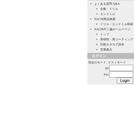
よくある質問 Q&A
全般・ドリル
エンドミル
NACHI商品検索
ドリル・エンドミル検索
NACHI不二越ホームページ
トップ
再研削・再コーティング
印刷カタログ請求
営業拠点
ログイン
現在のモード: ゲストモード
ID:
PW: