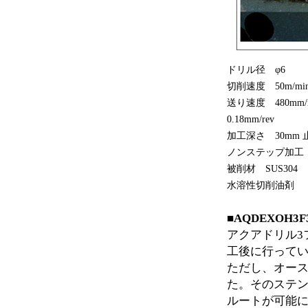
ドリル径 φ6
切削速度 50m/mi
送り速度 480mm/
0.18mm/rev
加工深さ 30mm 
ノンステップ加工
被削材 SUS304
水溶性切削油剤
■AQDEXOH
アクアドリル3
工後に行って
ただし、オー
た。そのステン
ルートが可能