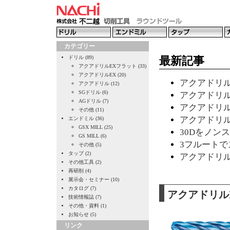
カテゴリー
ドリル (89)
最新記事
アクアドリルEXフラット (33)
アクアドリルEX (20)
アクアドリルE
アクアドリル (12)
SGドリル (6)
アクアドリルE
AGドリル (7)
アクアドリルE
その他 (11)
アクアドリルE
エンドミル (36)
GSX MILL (25)
30Dをノンステ
GS MILL (6)
3フルートでステ
その他 (5)
タップ (2)
アクアドリルE
その他工具 (2)
再研削 (4)
展示会・セミナー (10)
カタログ (7)
アクアドリル
技術情報誌 (7)
その他・資料 (1)
お知らせ (5)
リンク