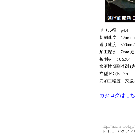
ドリル径 φ4.4
切削速度 40m/mi
送り速度 300mm/
加工深さ 7mm 
被削材 SUS304
水溶性切削油剤 (
立型 MC(BT40)
穴加工精度 穴拡大量
カタログはこ
| http://nachi-tool.j
|
ドリル::アクアド