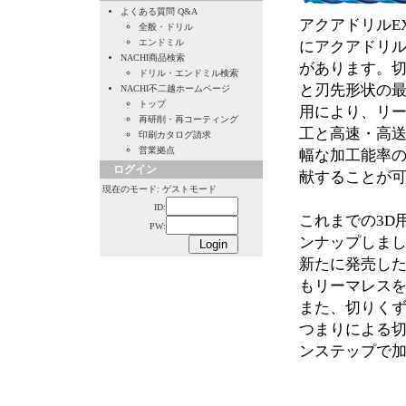
よくある質問 Q&A
アクアドリルE
全般・ドリル
エンドミル
にアクアドリル
NACHI商品検索
があります。切
ドリル・エンドミル検索
と刃先形状の
NACHI不二越ホームページ
トップ
用により、リ
再研削・再コーティング
工と高速・高
印刷カタログ請求
営業拠点
幅な加工能率
ログイン
献することが
現在のモード: ゲストモード
ID:
これまでの3D
PW:
ンナップしま
新たに発売した
もリーマレス
また、切りくず
つまりによる
ンステップで