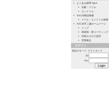
よくある質問 Q&A
全般・ドリル
エンドミル
NACHI商品検索
ドリル・エンドミル検索
NACHI不二越ホームページ
トップ
再研削・再コーティング
印刷カタログ請求
営業拠点
ログイン
現在のモード: ゲストモード
ID:
PW: