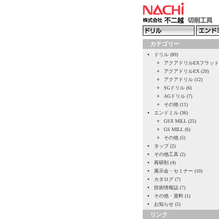
カテゴリー
ドリル (89)
アクアドリルEXフラット (
アクアドリルEX (20)
アクアドリル (12)
SGドリル (6)
AGドリル (7)
その他 (11)
エンドミル (36)
GSX MILL (25)
GS MILL (6)
その他 (5)
タップ (2)
その他工具 (2)
再研削 (4)
展示会・セミナー (10)
カタログ (7)
技術情報誌 (7)
その他・資料 (1)
お知らせ (5)
リンク