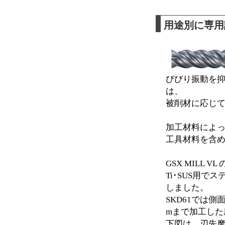
用途別に専用設
びびり振動を抑制
は、
被削材に応じて
加工材料によ
工具材料を含
GSX MILL V
Ti･SUS用で
しました。
SKD61では側
mまで加工した
下図は、刃先