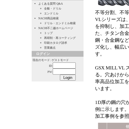
よくある質問 Q&A
全般・ドリル
不等分割、不等リ
エンドミル
NACHI商品検索
VLシリーズは
ドリル・エンドミル検索
を抑制し、加
NACHI不二越ホームページ
た、チタン合金
トップ
再研削・再コーティング
鋼・合金鋼な
印刷カタログ請求
ズ化し、幅広
営業拠点
す。
ログイン
現在のモード: ゲストモード
ID:
GSX MILL
PW:
る。穴あけから
率高品位加工
います。
1D厚の鋼の穴
例に示します
加工事例を参