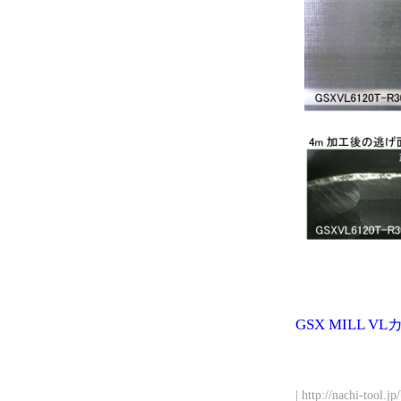
GSX MILL V
| http://nachi-tool.j