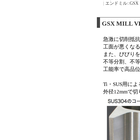
|
エンドミル::GSX 
GSX MILL
急激に切削抵
工面が悪くな
また、びびり
不等分割、不等リ
工能率で高品
Ti・SUS用
外径12mmで