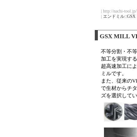
| http://nachi-tool.j
|
エンドミル::GSX 
GSX MIL
不等分割・不
加工を実現するG
超高速加工に
ミルです。
また、従来のV
で生材からチ
ズを選択して