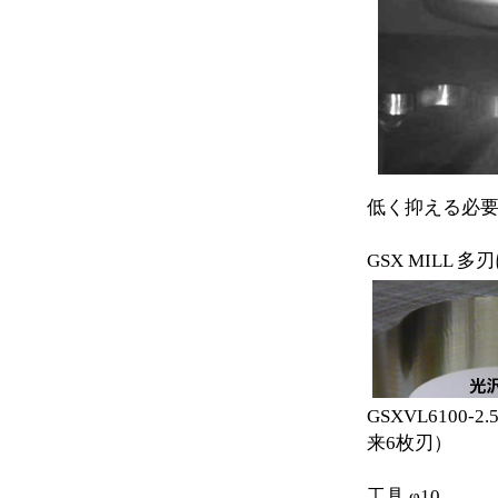
低く抑える必
GSX MILL
GSXV
来6枚刃）
工具 φ10