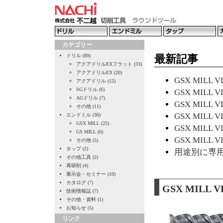
カテゴリー
ドリル (89)
最新記事
アクアドリルEXフラット (33)
アクアドリルEX (20)
GSX MILL 
アクアドリル (12)
SGドリル (6)
GSX MILL
AGドリル (7)
GSX MILL 
その他 (11)
GSX MILL
エンドミル (36)
GSX MILL (25)
GSX MILL
GS MILL (6)
GSX MILL 
その他 (5)
タップ (2)
用途別に専用設計
その他工具 (2)
再研削 (4)
展示会・セミナー (10)
カタログ (7)
GSX MILL
技術情報誌 (7)
その他・資料 (1)
お知らせ (5)
リンク