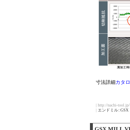
寸法詳細
カタ
| http://nachi-tool.j
|
エンドミル::GSX 
GSX MIL