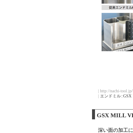
| http://nachi-tool.j
|
エンドミル::GSX 
GSX MIL
深い面の加工