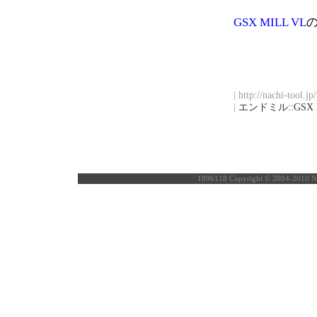
GSX MILL VL
| http://nachi-tool.j
|
エンドミル::GSX 
1896118
Copyright © 2004-2