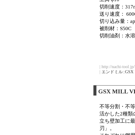
切削速度：317m
送り速度： 6000
切り込み量：ap 6
被削材：S50C
切削油剤：水
| http://nachi-tool.j
|
エンドミル::GSX 
GSX MIL
不等分割・不等リ
活かした2種類
立ち壁加工に
刃」。