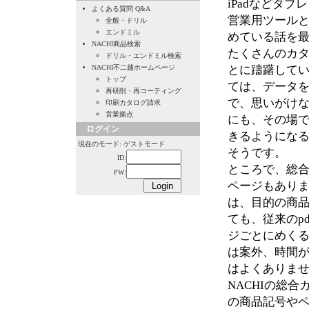
iPadなどタ
よくある質問 Q&A
営業用ツール
全般・ドリル
エンドミル
めている話を
NACHI商品検索
たくさんのカ
ドリル・エンドミル検索
NACHI不二越ホームページ
とに躊躇して
トップ
ては、データ
再研削・再コーティング
で、思いがけ
印刷カタログ請求
営業拠点
にも、その場
ログイン
きるようにな
現在のモード: ゲストモード
そうです。
ID:
ところで、総
PW:
ページもあり
は、目的の商
ても、従来のp
ジごとにめく
は案外、時間
はよくありま
NACHIの総
の商品記号や