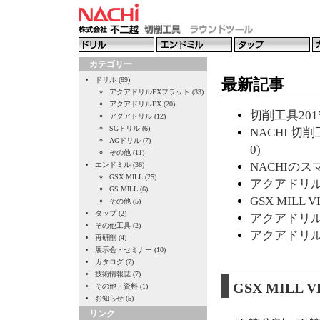
カテゴリー
ドリル (89)
最新記事
アクアドリルEXフラット (33)
アクアドリルEX (20)
切削工具2015
アクアドリル (12)
SGドリル (6)
NACHI 切削
AGドリル (7)
0)
その他 (11)
NACHIのスマ
エンドミル (36)
GSX MILL (25)
アクアドリルE
GS MILL (6)
GSX MILL 
その他 (5)
タップ (2)
アクアドリルE
その他工具 (2)
アクアドリルE
再研削 (4)
展示会・セミナー (10)
カタログ (7)
技術情報誌 (7)
GSX MIL
その他・資料 (1)
お知らせ (5)
リンク