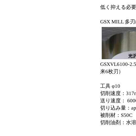
低く抑える必
GSX MILL
GSXV
来6枚刃）
工具 φ10
切削速度：317m
送り速度： 6000
切り込み量：ap 6
被削材：S50C
切削油剤：水