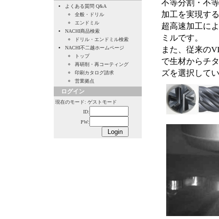
不等分割・不
よくある質問 Q&A
加工を実現するG
全般・ドリル
エンドミル
超高速加工に
NACHI商品検索
ミルです。
ドリル・エンドミル検索
NACHI不二越ホームページ
また、従来のV
トップ
で生材からチ
再研削・再コーティング
ズを選択して
印刷カタログ請求
営業拠点
ログイン
現在のモード: ゲストモード
ID:
PW: