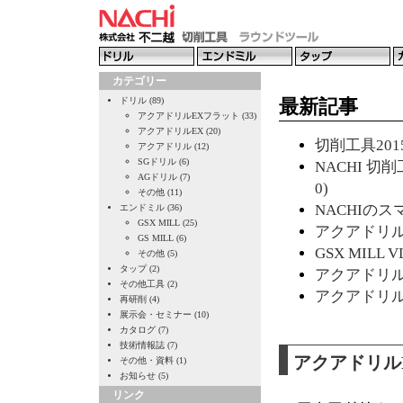
カテゴリー
ドリル (89)
最新記事
アクアドリルEXフラット (33)
アクアドリルEX (20)
切削工具2015
アクアドリル (12)
SGドリル (6)
NACHI 切削
AGドリル (7)
0)
その他 (11)
NACHIのスマ
エンドミル (36)
GSX MILL (25)
アクアドリルE
GS MILL (6)
GSX MILL 
その他 (5)
タップ (2)
アクアドリルE
その他工具 (2)
アクアドリルE
再研削 (4)
展示会・セミナー (10)
カタログ (7)
技術情報誌 (7)
アクアドリル
その他・資料 (1)
お知らせ (5)
リンク