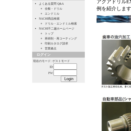
アクアドリルE
よくある質問 Q&A
例を紹介しま
全般・ドリル
エンドミル
NACHI商品検索
ドリル・エンドミル検索
NACHI不二越ホームページ
トップ
再研削・再コーティング
印刷カタログ請求
営業拠点
ログイン
現在のモード: ゲストモード
ID:
PW: