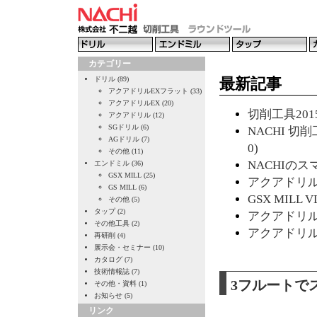
カテゴリー
ドリル (89)
最新記事
アクアドリルEXフラット (33)
アクアドリルEX (20)
切削工具2015
アクアドリル (12)
SGドリル (6)
NACHI 切削
AGドリル (7)
0)
その他 (11)
NACHIのスマ
エンドミル (36)
GSX MILL (25)
アクアドリルE
GS MILL (6)
GSX MILL 
その他 (5)
タップ (2)
アクアドリルE
その他工具 (2)
アクアドリルE
再研削 (4)
展示会・セミナー (10)
カタログ (7)
技術情報誌 (7)
3フルートで
その他・資料 (1)
お知らせ (5)
リンク