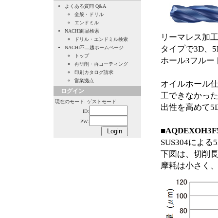
よくある質問 Q&A
全般・ドリル
エンドミル
NACHI商品検索
リーマレス加工
ドリル・エンドミル検索
タイプで3D、
NACHI不二越ホームページ
トップ
ホール3フルート3
再研削・再コーティング
印刷カタログ請求
営業拠点
オイルホール
ログイン
工できなかっ
現在のモード: ゲストモード
出性を高めて5
ID:
PW:
■AQDEXOH
SUS304によ
下図は、切削長
摩耗は小さく