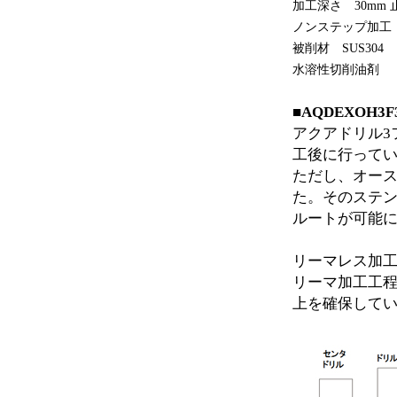
加工深さ 30mm 
ノンステップ加工
被削材 SUS304
水溶性切削油剤
■AQDEXOH
アクアドリル3
工後に行って
ただし、オー
た。そのステン
ルートが可能
リーマレス加
リーマ加工工
上を確保して