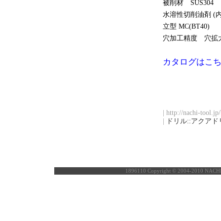
被削材 SUS304
水溶性切削油剤 (
立型 MC(BT40)
穴加工精度 穴拡大量
カタログはこ
| http://nachi-tool.j
|
ドリル::アクアド
1896110
Copyright © 2004-2010