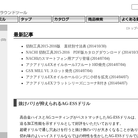
[トップ
最新記事
33)
切削工具2015-2016版 直径別寸法表 (2014/10/30)
NACHI 切削工具2015-2016 PDF版カタログダウンロード (2014/10/3
NACHIのスマートフォン用アプリ登場 (2014/07/04)
アクアドリルEXオイルホール3フルート10D発売 (2014/07/04)
GSX MILL VL スロット発売 (2014/07/04)
アクアドリルEXオイルホールロングに小径を拡充 (2014/04/07)
アクアドリルEXフラットシリーズにコーナR付き (2014/04/07)
抜けバリが抑えられるAG-ESSドリル
高合金ハイスとAGコーティングがベストマッチしたAG-ESSドリルは
迫る加工性能を示すドリルとして好評をいただいております。
超硬ドリルで通し穴あけを行うと抜け側のバリが大きくなることがあり
切れ味のよいハイスドリルならではの特性を生かしたAG-ESSドリル