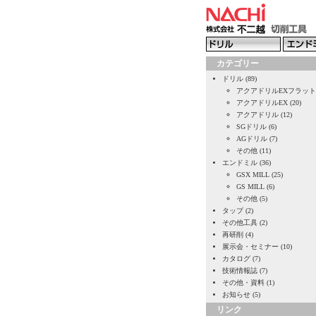
カテゴリー
ドリル (89)
アクアドリルEXフラット (
アクアドリルEX (20)
アクアドリル (12)
SGドリル (6)
AGドリル (7)
その他 (11)
エンドミル (36)
GSX MILL (25)
GS MILL (6)
その他 (5)
タップ (2)
その他工具 (2)
再研削 (4)
展示会・セミナー (10)
カタログ (7)
技術情報誌 (7)
その他・資料 (1)
お知らせ (5)
リンク