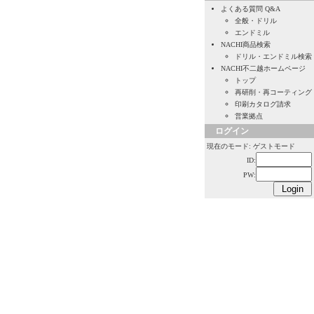
よくある質問 Q&A
全般・ドリル
エンドミル
NACHI商品検索
ドリル・エンドミル検索
NACHI不二越ホームページ
トップ
再研削・再コーティング
印刷カタログ請求
営業拠点
ログイン
現在のモード: ゲストモード
ID:
PW: