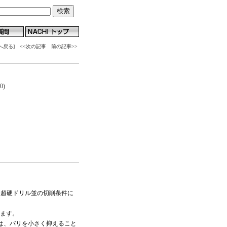
へ戻る]
<<次の記事
前の記事>>
0)
、超硬ドリル並の切削条件に
ます。
では、バリを小さく抑えること