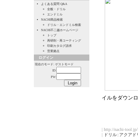
よくある質問 Q&A
全般・ドリル
エンドミル
NACHI商品検索
ドリル・エンドミル検索
NACHI不二越ホームページ
トップ
再研削・再コーティング
印刷カタログ請求
営業拠点
ログイン
現在のモード: ゲストモード
ID:
PW:
イルをダウン
| http://nachi-tool.j
|
ドリル::アクアド