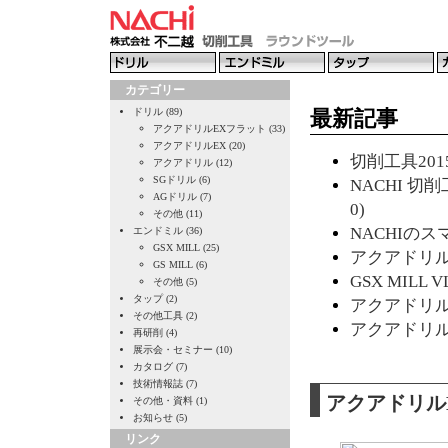
カテゴリー
ドリル (89)
最新記事
アクアドリルEXフラット (33)
アクアドリルEX (20)
切削工具2015
アクアドリル (12)
SGドリル (6)
NACHI 切削
AGドリル (7)
0)
その他 (11)
NACHIのスマ
エンドミル (36)
GSX MILL (25)
アクアドリルE
GS MILL (6)
GSX MILL 
その他 (5)
タップ (2)
アクアドリルE
その他工具 (2)
アクアドリルE
再研削 (4)
展示会・セミナー (10)
カタログ (7)
技術情報誌 (7)
アクアドリル
その他・資料 (1)
お知らせ (5)
リンク