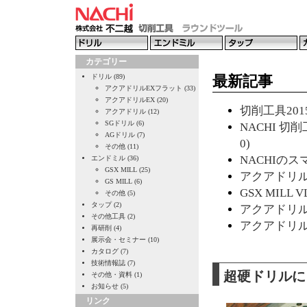
カテゴリー
ドリル (89)
最新記事
アクアドリルEXフラット (33)
アクアドリルEX (20)
切削工具2015
アクアドリル (12)
SGドリル (6)
NACHI 切削
AGドリル (7)
0)
その他 (11)
NACHIのスマ
エンドミル (36)
GSX MILL (25)
アクアドリルE
GS MILL (6)
GSX MILL 
その他 (5)
タップ (2)
アクアドリルE
その他工具 (2)
アクアドリルE
再研削 (4)
展示会・セミナー (10)
カタログ (7)
技術情報誌 (7)
超硬ドリルに
その他・資料 (1)
お知らせ (5)
リンク