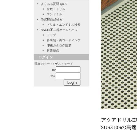
よくある質問 Q&A
全般・ドリル
エンドミル
NACHI商品検索
ドリル・エンドミル検索
NACHI不二越ホームページ
トップ
再研削・再コーティング
印刷カタログ請求
営業拠点
ログイン
現在のモード: ゲストモード
ID:
PW:
アクアドリルE
SUS310S