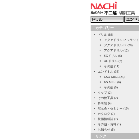
カテゴリー
ドリル (89)
アクアドリルEXフラット (
アクアドリルEX (20)
アクアドリル (12)
SGドリル (6)
AGドリル (7)
その他 (11)
エンドミル (36)
GSX MILL (25)
GS MILL (6)
その他 (5)
タップ (2)
その他工具 (2)
再研削 (4)
展示会・セミナー (10)
カタログ (7)
技術情報誌 (7)
その他・資料 (1)
お知らせ (5)
リンク