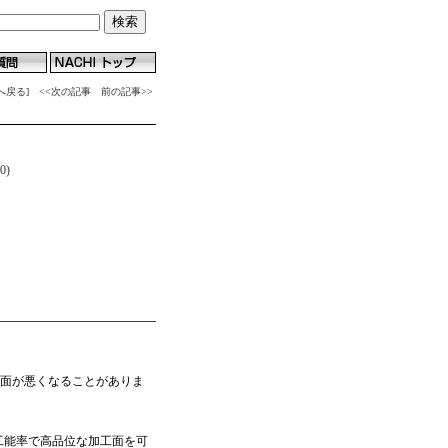
へ戻る]
<<次の記事
前の記事>>
0)
面が悪くなることがありま
加工能率で高品位な加工面を可