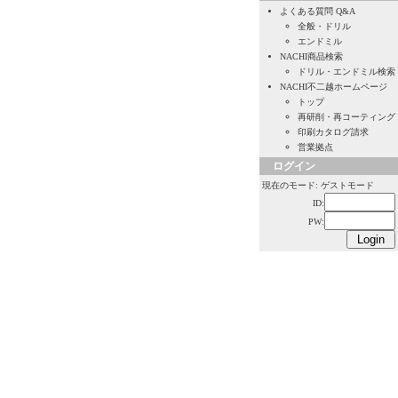
よくある質問 Q&A
全般・ドリル
エンドミル
NACHI商品検索
ドリル・エンドミル検索
NACHI不二越ホームページ
トップ
再研削・再コーティング
印刷カタログ請求
営業拠点
ログイン
現在のモード: ゲストモード
ID:
PW: