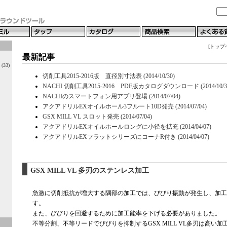
[トップ
最新記事
33)
切削工具2015-2016版 直径別寸法表 (2014/10/30)
NACHI 切削工具2015-2016 PDF版カタログダウンロード (2014/10/3
NACHIのスマートフォン用アプリ登場 (2014/07/04)
アクアドリルEXオイルホール3フルート10D発売 (2014/07/04)
GSX MILL VL スロット発売 (2014/07/04)
アクアドリルEXオイルホールロングに小径を拡充 (2014/04/07)
アクアドリルEXフラットシリーズにコーナR付き (2014/04/07)
GSX MILL VL 多刃のステンレス加工
急激に切削抵抗が増大する隅部の加工では、びびり振動が発生し、加工
す。
また、びびりを回避するために加工能率を下げる必要がありました。
不等分割、不等リードでびびりを抑制するGSX MILL VL多刃は高い