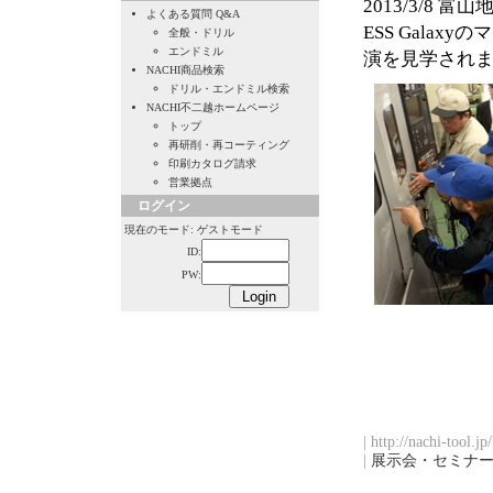
2013/3/8 
よくある質問 Q&A
ESS Gala
全般・ドリル
エンドミル
演を見学され
NACHI商品検索
ドリル・エンドミル検索
NACHI不二越ホームページ
トップ
再研削・再コーティング
印刷カタログ請求
営業拠点
ログイン
現在のモード: ゲストモード
ID:
PW:
| http://nachi-tool.j
|
展示会・セミナ