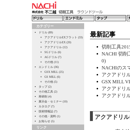
カテゴリー
ドリル (89)
最新記事
アクアドリルEXフラット (33)
アクアドリルEX (20)
切削工具2015
アクアドリル (12)
SGドリル (6)
NACHI 切削
AGドリル (7)
0)
その他 (11)
NACHIのスマ
エンドミル (36)
GSX MILL (25)
アクアドリルE
GS MILL (6)
GSX MILL 
その他 (5)
タップ (2)
アクアドリルE
その他工具 (2)
アクアドリルE
再研削 (4)
展示会・セミナー (10)
カタログ (7)
技術情報誌 (7)
アクアドリル
その他・資料 (1)
お知らせ (5)
リンク